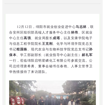
12月12日，绵阳市就业创业促进中心
马志林
，联
合安州区组织部高端人才服务中心主任
林伟
、区就业
中心主任
高强
、就业局股长
成瑶
，以及安康学院电子
与信息工程学院院长
王克刚
、化学与环境学院党总支
书记
程国栋
、现代农业与生物科技学院党总支书记
孙
保本
、学工部副部长（就业指导中心副主任）
郝礼军
一行，莅临绵阳启明星磷化工有限公司参观交流。公
司总经理唐希勇、董事会秘书任春艳、人事主管李卫
华热情接待了来访团队。